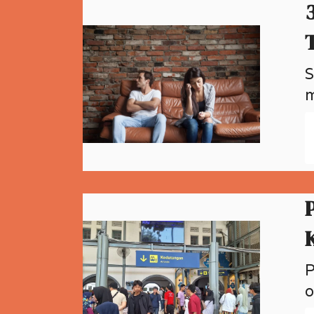
S
m
P
o