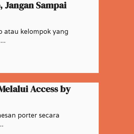
p, Jangan Sampai
p atau kelompok yang
..
Melalui Access by
esan porter secara
..