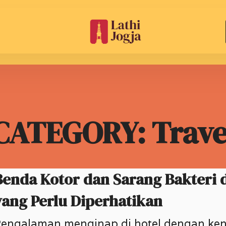
CATEGORY: Trave
Benda Kotor dan Sarang Bakteri 
yang Perlu Diperhatikan
engalaman menginap di hotel dengan ke