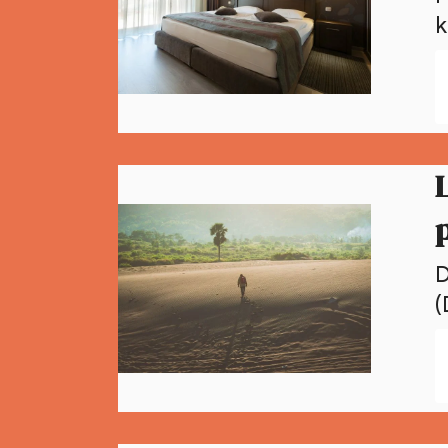
k
D
(