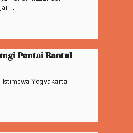
i ...
ngi Pantai Bantul
h Istimewa Yogyakarta